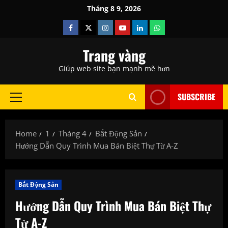
Skip
Tháng 8 9, 2026
to
Facebook
Twitter
Instagram
Youtube
Linkedin
Whatsapp
content
Trang vàng
Giúp web site bạn mạnh mẽ hơn
SUBSCRIBE
Primary
Menu
Home
1
Tháng 4
Bất Động Sản
Hướng Dẫn Quy Trình Mua Bán Biệt Thự Từ A-Z
Bất Động Sản
Hướng Dẫn Quy Trình Mua Bán Biệt Thự
Từ A-Z