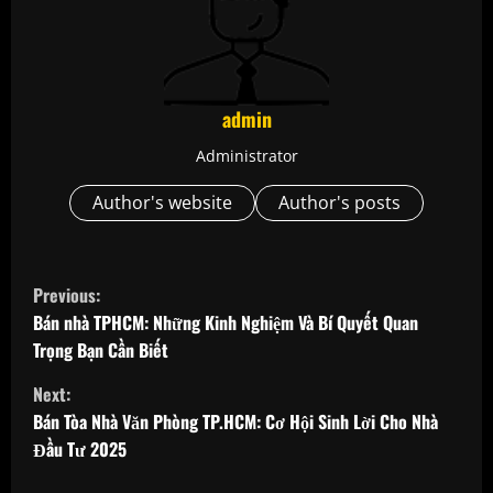
admin
Administrator
Author's website
Author's posts
C
Previous:
o
Bán nhà TPHCM: Những Kinh Nghiệm Và Bí Quyết Quan
Trọng Bạn Cần Biết
n
Next:
t
Bán Tòa Nhà Văn Phòng TP.HCM: Cơ Hội Sinh Lời Cho Nhà
Đầu Tư 2025
i