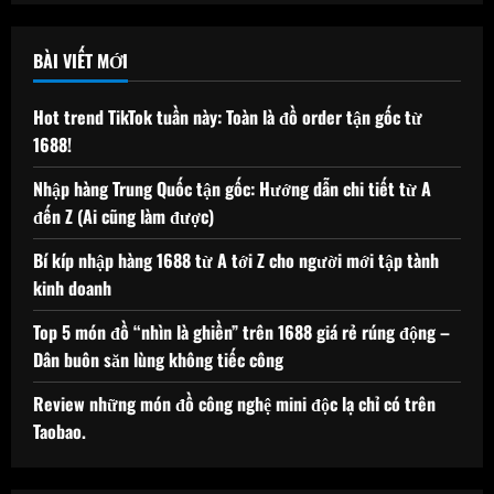
cho:
BÀI VIẾT MỚI
Hot trend TikTok tuần này: Toàn là đồ order tận gốc từ
1688!
Nhập hàng Trung Quốc tận gốc: Hướng dẫn chi tiết từ A
đến Z (Ai cũng làm được)
Bí kíp nhập hàng 1688 từ A tới Z cho người mới tập tành
kinh doanh
Top 5 món đồ “nhìn là ghiền” trên 1688 giá rẻ rúng động –
Dân buôn săn lùng không tiếc công
Review những món đồ công nghệ mini độc lạ chỉ có trên
Taobao.