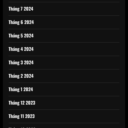
Tháng 7 2024
Tháng 6 2024
Tháng 5 2024
Tháng 4 2024
Tháng 3 2024
Tháng 2 2024
Tháng 1 2024
Tháng 12 2023
Tháng 11 2023