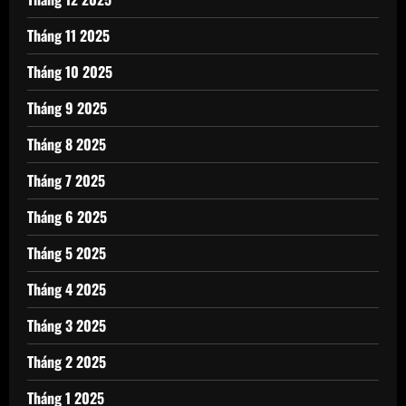
Tháng 11 2025
Tháng 10 2025
Tháng 9 2025
Tháng 8 2025
Tháng 7 2025
Tháng 6 2025
Tháng 5 2025
Tháng 4 2025
Tháng 3 2025
Tháng 2 2025
Tháng 1 2025