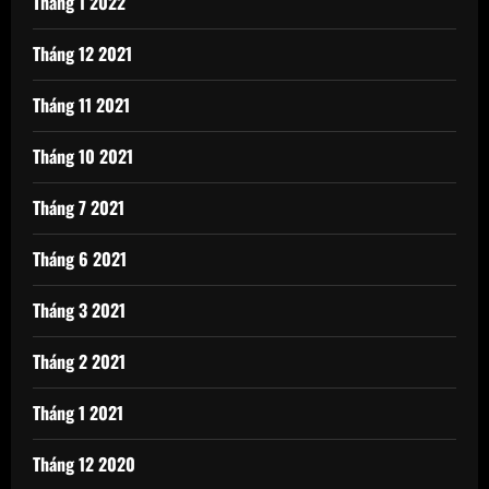
Tháng 1 2022
Tháng 12 2021
Tháng 11 2021
Tháng 10 2021
Tháng 7 2021
Tháng 6 2021
Tháng 3 2021
Tháng 2 2021
Tháng 1 2021
Tháng 12 2020