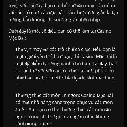
tuyệt vời. Tại đây, bạn có thể thử vận may của mình
với các trò chơi cá cược hấp dẫn, hoặc đơn giản là tận
hưởng bầu không khí sôi động và nhộn nhịp.
Dưới đây là một số điều bạn có thể làm tại Casino
Mộc Bài:
Thử vận may với các trò chơi cá cược: Nếu bạn là
một người yêu thích cờ bạc, thì Casino Mộc Bài là
một địa điểm lý tưởng dành cho bạn. Tại đây, bạn
có thể thử sức với các trò chơi cá cược phổ biến
như baccarat, roulette, blackjack, slot machine,
…
Thưởng thức các món ăn ngon: Casino Mộc Bài
có một nhà hàng sang trọng phục vụ các món
ăn Á – Âu. Bạn có thể thưởng thức các món ăn
ngon trong khi thư giãn và ngắm nhìn khung
cảnh xung quanh.