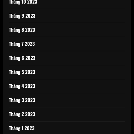
Tháng 10 2023
Tháng 9 2023
Tháng 8 2023
Tháng 7 2023
Tháng 6 2023
Tháng 5 2023
Tháng 4 2023
Tháng 3 2023
Tháng 2 2023
Tháng 1 2023