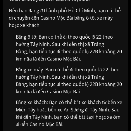
Nếu bạn đang ở thành phố Hồ Chí Minh, bạn có thể
di chuyển đến Casino Mộc Bài bằng ô tô, xe máy
hoặc xe khách.
Bằng ô tô: Bạn có thể đi theo quốc lộ 22 theo
hướng Tây Ninh. Sau khi đến thị xã Trảng
Bàng, bạn tiếp tục đi theo quốc lộ 22B khoảng 20
km nữa là đến Casino Mộc Bài.
Bằng xe máy: Bạn có thể đi theo quốc lộ 22 theo
hướng Tây Ninh. Sau khi đến thị xã Trảng
Bàng, bạn tiếp tục đi theo quốc lộ 22B khoảng 20
km nữa là đến Casino Mộc Bài.
Bằng xe khách: Bạn có thể bắt xe khách từ bến xe
Miền Tây hoặc bến xe An Sương đi Tây Ninh. Sau
khi đến Tây Ninh, bạn có thể bắt taxi hoặc xe ôm
đi đến Casino Mộc Bài.